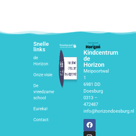
Snelle
links
Kindcentrum
de
de
Horizon
Horizon
Meipoortwal
Onze visie
1
6981 DD
De
Doesburg
vreedzame
0313 –
school
472487
Eureka!
info@horizondoesburg.nl
Contact