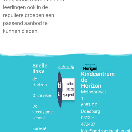
leerlingen ook in de
reguliere groepen een
passend aanbod te
kunnen bieden.
Snelle
links
Kindcentrum
de
de
Horizon
Horizon
Meipoortwal
Onze visie
1
6981 DD
De
Doesburg
vreedzame
0313 –
school
472487
Eureka!
info@horizondoesburg.nl