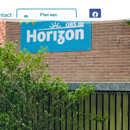
ntact
Plan een
kennismaking